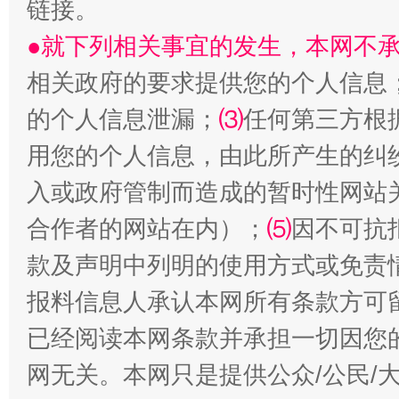
链接。
●就下列相关事宜的发生，本网不
相关政府的要求提供您的个人信息
的个人信息泄漏；
⑶
任何第三方根
揭批美国五大"原罪"
"炒
用您的个人信息，由此所产生的纠
入或政府管制而造成的暂时性网站
合作者的网站在内）；
⑸
因不可抗
款及声明中列明的使用方式或免责
报料信息人承认本网所有条款方可
已经阅读本网条款并承担一切因您
解纷+调解+退费，一次搞定
网无关。本网只是提供公众/公民/