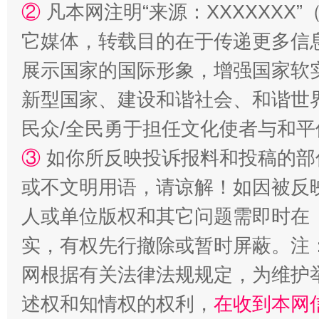
②
凡本网注明“来源：XXXXXX
漫山遍野的桃花与雪山、麦地、白藏房
除了
它媒体，转载目的在于传递更多信
展示国家的国际形象，增强国家软
新型国家、建设和谐社会、和谐世界
民众/全民勇于担任文化使者与和
③
如你所反映投诉报料和投稿的部
或不文明用语，请谅解！如因被反
人或单位版权和其它问题需即时在
招工难、用工荒背后
实，有权先行撤除或暂时屏蔽。注
网根据有关法律法规规定，为维护
述权和知情权的权利，
在收到本网