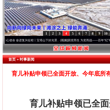
1
2
3
4
5
6
7
8
9
10
 奋进复兴征程丨宝塔山下好光景..
·[视频]
因党而生 为党而战——百年“纪”事⑧加强纪律
首页
»
时事新闻
育儿补贴申领已全面开放、今年底所
育儿补贴申领已全面开